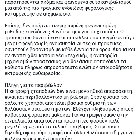
παρατηρούνται ακόμα και φαινόμενα αυτοκανιβαλισμού,
μια από τις πιο τραγικές ενδείξεις ψυχολογικής
κατάρρευσης σε αιχμαλωσία.
Επίσης, δεν υπάρχει τεκμηριωμένη ή εγκεκριμένη
μέθοδος «ανώδυνης θανάτωσης» για τα χταπόδια. Ο
τρόπος που θανατώνονται ποικίλλει από πνιγμό σε πάγο
μέχρι σφαγή χωρίς αναισθησία. Αυτές οι πρακτικές
συνιστούν βασανισμό με κάθε έννοια του όρου. Ακόμα και
αν αναπτυχθεί κάποια νέα «τεχνική», η ανυπαρξία
μηχανισμών προστασίας για θαλάσσια ασπόνδυλα τα
καθιστά πλήρως απροστάτευτα ενώπιον οποιασδήποτε
εκτροφικής αυθαιρεσίας.
Πληγή για το περιβάλλον
Η εκτροφή χταποδιών δεν είναι μόνο ηθικά απαράδεκτη,
είναι και περιβαλλοντικά μη βιώσιμη. Στον φυσικό του
ρόλο, το χταπόδι αποτελεί βασικό ρυθμιστή των
θαλάσσιων οικοσυστημάτων. Ελέγχει πληθυσμούς όπως
καβούρια, ψάρια και μαλάκια. Για να τραφεί όμως στην
αιχμαλωσία, απαιτούνται ποσότητες ψαριών πολύ
μεγαλύτερες από το τελικό του βάρος. Στην ουσία
δηλαδή, αφαιρούμε τροφή από άλλα θαλάσσια είδη για να
καλλιεργήσουμε ένα «προϊόν».