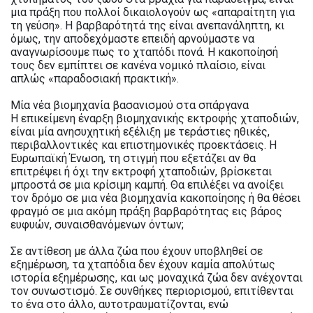
μια πράξη που πολλοί δικαιολογούν ως «απαραίτητη για
τη γεύση». Η βαρβαρότητά της είναι ανεπανάληπτη, κι
όμως, την αποδεχόμαστε επειδή αρνούμαστε να
αναγνωρίσουμε πως το χταπόδι πονά. Η κακοποίησή
τους δεν εμπίπτει σε κανένα νομικό πλαίσιο, είναι
απλώς «παραδοσιακή πρακτική».
Μία νέα βιομηχανία βασανισμού στα σπάργανα
Η επικείμενη έναρξη βιομηχανικής εκτροφής χταποδιών,
είναι μία ανησυχητική εξέλιξη με τεράστιες ηθικές,
περιβαλλοντικές και επιστημονικές προεκτάσεις. Η
Ευρωπαϊκή Ένωση, τη στιγμή που εξετάζει αν θα
επιτρέψει ή όχι την εκτροφή χταποδιών, βρίσκεται
μπροστά σε μια κρίσιμη καμπή. Θα επιλέξει να ανοίξει
τον δρόμο σε μια νέα βιομηχανία κακοποίησης ή θα θέσει
φραγμό σε μια ακόμη πράξη βαρβαρότητας εις βάρος
ευφυών, συναισθανόμενων όντων;
Σε αντίθεση με άλλα ζώα που έχουν υποβληθεί σε
εξημέρωση, τα χταπόδια δεν έχουν καμία απολύτως
ιστορία εξημέρωσης, και ως μοναχικά ζώα δεν ανέχονται
τον συνωστισμό. Σε συνθήκες περιορισμού, επιτίθενται
το ένα στο άλλο, αυτοτραυματίζονται, ενώ