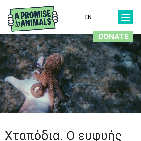
EN
DONATE
Χταπόδια. Ο ευφυής