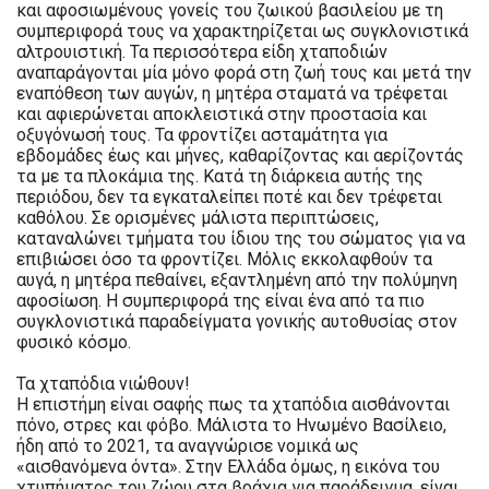
και αφοσιωμένους γονείς του ζωικού βασιλείου με τη
συμπεριφορά τους να χαρακτηρίζεται ως συγκλονιστικά
αλτρουιστική. Τα περισσότερα είδη χταποδιών
αναπαράγονται μία μόνο φορά στη ζωή τους και μετά την
εναπόθεση των αυγών, η μητέρα σταματά να τρέφεται
και αφιερώνεται αποκλειστικά στην προστασία και
οξυγόνωσή τους. Τα φροντίζει ασταμάτητα για
εβδομάδες έως και μήνες, καθαρίζοντας και αερίζοντάς
τα με τα πλοκάμια της. Κατά τη διάρκεια αυτής της
περιόδου, δεν τα εγκαταλείπει ποτέ και δεν τρέφεται
καθόλου. Σε ορισμένες μάλιστα περιπτώσεις,
καταναλώνει τμήματα του ίδιου της του σώματος για να
επιβιώσει όσο τα φροντίζει. Μόλις εκκολαφθούν τα
αυγά, η μητέρα πεθαίνει, εξαντλημένη από την πολύμηνη
αφοσίωση. Η συμπεριφορά της είναι ένα από τα πιο
συγκλονιστικά παραδείγματα γονικής αυτοθυσίας στον
φυσικό κόσμο.
Τα χταπόδια νιώθουν!
Η επιστήμη είναι σαφής πως τα χταπόδια αισθάνονται
πόνο, στρες και φόβο. Μάλιστα το Ηνωμένο Βασίλειο,
ήδη από το 2021, τα αναγνώρισε νομικά ως
«αισθανόμενα όντα». Στην Ελλάδα όμως, η εικόνα του
χτυπήματος του ζώου στα βράχια για παράδειγμα, είναι