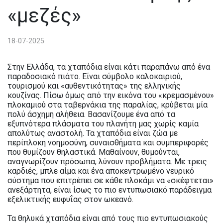
«μεζές»
18-07-2025
Στην Ελλάδα, τα χταπόδια είναι κάτι παραπάνω από ένα
παραδοσιακό πιάτο. Είναι σύμβολο καλοκαιριού,
τουρισμού και «αυθεντικότητας» της ελληνικής
κουζίνας. Πίσω όμως από την εικόνα του «κρεμασμένου»
πλοκαμιού στα ταβερνάκια της παραλίας, κρύβεται μία
πολύ άσχημη αλήθεια. Βασανίζουμε ένα από τα
εξυπνότερα πλάσματα του πλανήτη μας χωρίς καμία
απολύτως αναστολή. Τα χταπόδια είναι ζώα με
περίπλοκη νοημοσύνη, συναισθήματα και συμπεριφορές
που θυμίζουν θηλαστικά. Μαθαίνουν, θυμούνται,
αναγνωρίζουν πρόσωπα, λύνουν προβλήματα. Με τρεις
καρδιές, μπλε αίμα και ένα αποκεντρωμένο νευρικό
σύστημα που επιτρέπει σε κάθε πλοκάμι να «σκέφτεται»
ανεξάρτητα, είναι ίσως το πιο εντυπωσιακό παράδειγμα
εξελικτικής ευφυΐας στον ωκεανό.
Τα θηλυκά χταπόδια είναι από τους πιο εντυπωσιακούς