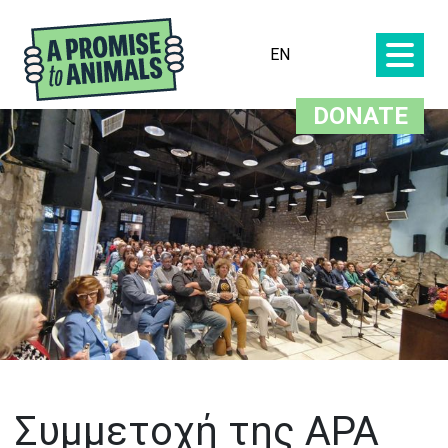
EN
DONATE
Συμμετοχή της APA