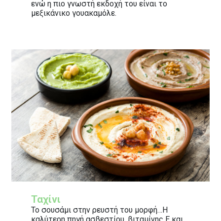
ενώ η πιο γνωστή εκδοχή του είναι το
μεξικάνικο γουακαμόλε.
Ταχίνι
Το σουσάμι στην ρευστή του μορφή…Η
καλύτερη πηγή ασβεστίου, βιταμίνης Ε και