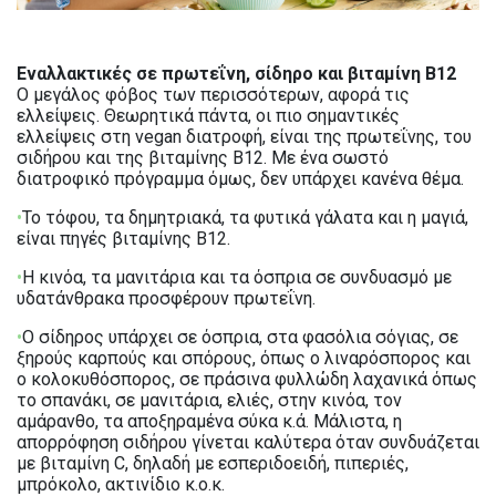
Εναλλακτικές σε πρωτεΐνη, σίδηρο και βιταμίνη Β12
Ο μεγάλος φόβος των περισσότερων, αφορά τις
ελλείψεις. Θεωρητικά πάντα, οι πιο σημαντικές
ελλείψεις στη vegan διατροφή, είναι της πρωτεΐνης, του
σιδήρου και της βιταμίνης Β12. Με ένα σωστό
διατροφικό πρόγραμμα όμως, δεν υπάρχει κανένα θέμα.
•
Το τόφου, τα δημητριακά, τα φυτικά γάλατα και η μαγιά,
είναι πηγές βιταμίνης Β12.
•
Η κινόα, τα μανιτάρια και τα όσπρια σε συνδυασμό με
υδατάνθρακα προσφέρουν πρωτεΐνη.
•
Ο σίδηρος υπάρχει σε όσπρια, στα φασόλια σόγιας, σε
ξηρούς καρπούς και σπόρους, όπως ο λιναρόσπορος και
ο κολοκυθόσπορος, σε πράσινα φυλλώδη λαχανικά όπως
το σπανάκι, σε μανιτάρια, ελιές, στην κινόα, τον
αμάρανθο, τα αποξηραμένα σύκα κ.ά. Μάλιστα, η
απορρόφηση σιδήρου γίνεται καλύτερα όταν συνδυάζεται
με βιταμίνη C, δηλαδή με εσπεριδοειδή, πιπεριές,
μπρόκολο, ακτινίδιο κ.ο.κ.