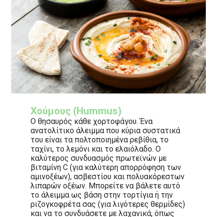
Χούμους (Hummus)
Ο θησαυρός κάθε χορτοφάγου. Ένα
ανατολίτικο άλειμμα που κύρια συστατικά
του είναι τα πολτοποιημένα ρεβίθια, το
ταχίνι, το λεμόνι και το ελαιόλαδο. Ο
καλύτερος συνδυασμός πρωτεϊνών με
βιταμίνη C (για καλύτερη απορρόφηση των
αμινοξέων), ασβεστίου και πολυακόρεστων
λιπαρών οξέων. Μπορείτε να βάλετε αυτό
το άλειμμα ως βάση στην τορτίγια ή την
ριζογκοφρέτα σας (για λιγότερες θερμίδες)
και να το συνδυάσετε με λαχανικά, όπως